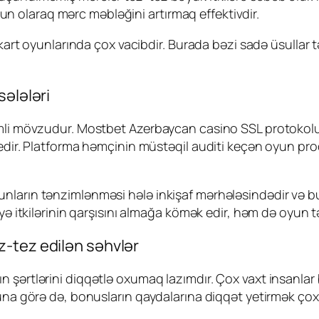
 olaraq mərc məbləğini artırmaq effektivdir.
 kart oyunlarında çox vacibdir. Burada bəzi sadə üsullar t
sələləri
mli mövzudur. Mostbet Azerbaycan casino SSL protokolu i
dir. Platforma həmçinin müstəqil auditi keçən oyun proqram
unların tənzimlənməsi hələ inkişaf mərhələsindədir və 
yyə itkilərinin qarşısını almağa kömək edir, həm də oyun t
z-tez edilən səhvlər
 şərtlərini diqqətlə oxumaq lazımdır. Çox vaxt insanlar 
Buna görə də, bonusların qaydalarına diqqət yetirmək çox 