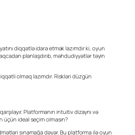
tını diqqətlə idarə etmək lazımdır ki, oyun
abaqcadan planlaşdırıb, məhdudiyyətlər təyin
qətli olmaq lazımdır. Riskləri düzgün
arşılayır. Platformanın intuitiv dizaynı və
in üçün ideal seçim olmasın?
dmətləri sınamağa dəyər. Bu platforma ilə oyun