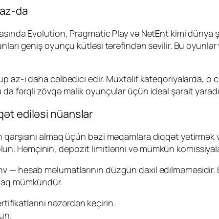
 az-da
sında Evolution, Pragmatic Play və NetEnt kimi dünya şöh
nları geniş oyunçu kütləsi tərəfindən sevilir. Bu oyunl
 az-ı daha cəlbedici edir. Müxtəlif kateqoriyalarda, o c
da fərqli zövqə malik oyunçular üçün ideal şərait yaradı
ət ediləsi nüanslar
 qarşısını almaq üçün bəzi məqamlara diqqət yetirmək va
n. Həmçinin, depozit limitlərini və mümkün komissiyala
hv — hesab məlumatlarının düzgün daxil edilməməsidir. 
ırmaq mümkündür.
ifikatlarını nəzərdən keçirin.
un.