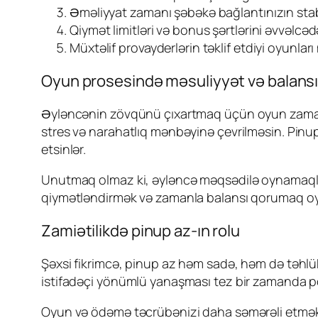
Əməliyyat zamanı şəbəkə bağlantınızın stabi
Qiymət limitləri və bonus şərtlərini əvvəlcə
Müxtəlif provayderlərin təklif etdiyi oyunlar
Oyun prosesində məsuliyyət və balans
Əyləncənin zövqünü çıxartmaq üçün oyun zamanı m
stres və narahatlıq mənbəyinə çevrilməsin. Pinup
etsinlər.
Unutmaq olmaz ki, əyləncə məqsədilə oynamaqla y
qiymətləndirmək və zamanla balansı qorumaq oyu
Zamiətilikdə pinup az-ın rolu
Şəxsi fikrimcə, pinup az həm sadə, həm də təhlükəs
istifadəçi yönümlü yanaşması tez bir zamanda po
Oyun və ödəmə təcrübənizi daha səmərəli etmək i