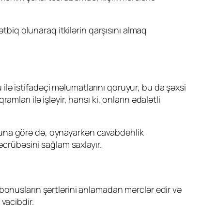
ətbiq olunaraq itkilərin qarşısını almaq
lə istifadəçi məlumatlarını qoruyur, bu da şəxsi
ları ilə işləyir, hansı ki, onların ədalətli
buna görə də, oynayarkən cavabdehlik
əcrübəsini sağlam saxlayır.
bonusların şərtlərini anlamadan mərclər edir və
vacibdir.