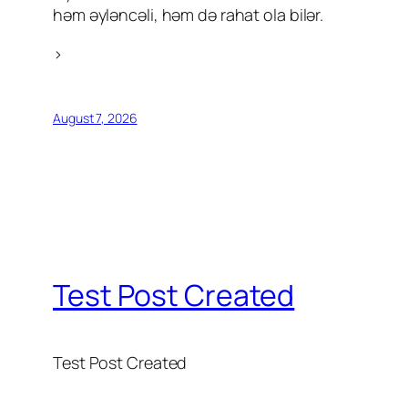
həm əyləncəli, həm də rahat ola bilər.
>
August 7, 2026
Test Post Created
Test Post Created